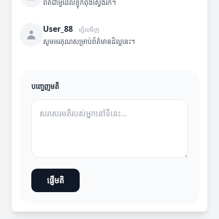
ពិតជាអ្វីដែលខ្ញុំកំពុងស្វែងរក។
User_88
ម្សិលមិញ
សូមអរគុណសម្រាប់ព័ត៌មានដ៏ល្អនេះ។
បញ្ចេញមតិ
ផ្ញើមតិ