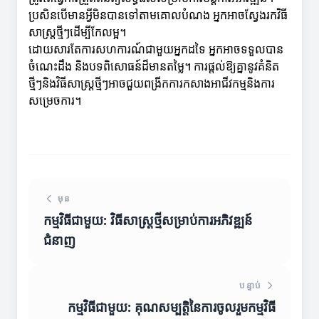
ប្រសិនបើមានអ្វីមិនបានទៅតាមគោលបំណង អ្នកអាចស្វែងរកវិធី
សាស្ត្រថ្មីៗដើម្បីកែលម្អ។
ដោយសារតែការសហការណ៍ជាមួយអ្នកដទៃ អ្នកអាចទទួលបាន
ចំណេះដឹង និងបទពិសោធន៍ដ៏មានតម្លៃ។ ការផ្តល់ឱ្យគ្នានូវគំនិត
ថ្មីៗនិងវិធីសាស្ត្រថ្មីៗអាចជួយពង្រីកការកសាងអាជីវកម្មនិងការ
សម្រេចការ។
មុន
កម្មវិធីជាមួយ: វិធីសាស្រ្តថ្មីសម្រាប់ការអភិវឌ្ឍន៍
ជំនាញ
បន្ទាប់
កម្មវិធីជាមួយ: គុណសម្បត្តិនៃការចូលរួមកម្មវិធី