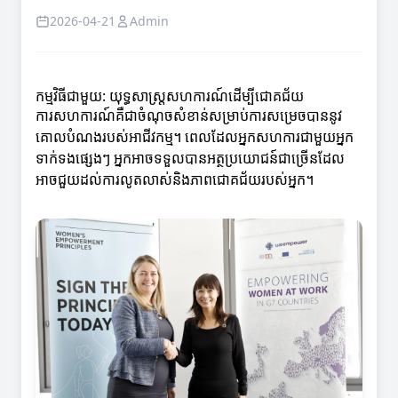
2026-04-21
Admin
កម្មវិធីជាមួយ: យុទ្ធសាស្រ្តសហការណ៍ដើម្បីជោគជ័យ
ការសហការណ៍គឺជាចំណុចសំខាន់សម្រាប់ការសម្រេចបាននូវ
គោលបំណងរបស់អាជីវកម្ម។ ពេលដែលអ្នកសហការជាមួយអ្នក
ទាក់ទងផ្សេងៗ អ្នកអាចទទួលបានអត្ថប្រយោជន៍ជាច្រើនដែល
អាចជួយដល់ការលូតលាស់និងភាពជោគជ័យរបស់អ្នក។