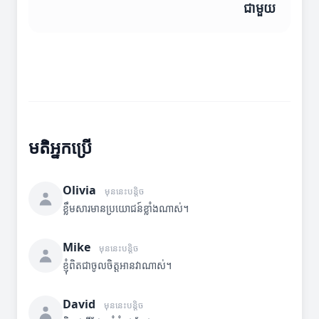
ជាមួយ
មតិអ្នកប្រើ
Olivia
មុននេះបន្តិច
ខ្លឹមសារមានប្រយោជន៍ខ្លាំងណាស់។
Mike
មុននេះបន្តិច
ខ្ញុំពិតជាចូលចិត្តអានវាណាស់។
David
មុននេះបន្តិច