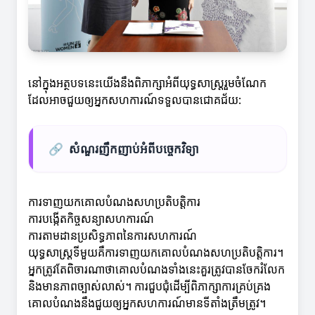
នៅក្នុងអត្ថបទនេះយើងនឹងពិភាក្សាអំពីយុទ្ធសាស្រ្តរួមចំណែក
ដែលអាចជួយឲ្យអ្នកសហការណ៍ទទួលបានជោគជ័យ:
🔗
សំណួរញឹកញាប់អំពីបច្ចេកវិទ្យា
ការទាញយកគោលបំណងសហប្រតិបត្តិការ
ការបង្កើតកិច្ចសន្យាសហការណ៍
ការតាមដានប្រសិទ្ធភាពនៃការសហការណ៍
យុទ្ធសាស្រ្តទីមួយគឺការទាញយកគោលបំណងសហប្រតិបត្តិការ។
អ្នកត្រូវតែពិចារណាថាគោលបំណងទាំងនេះគួរត្រូវបានចែករំលែក
និងមានភាពច្បាស់លាស់។ ការជួបជុំដើម្បីពិភាក្សាការគ្រប់គ្រង
គោលបំណងនឹងជួយឲ្យអ្នកសហការណ៍មានទីតាំងត្រឹមត្រូវ។