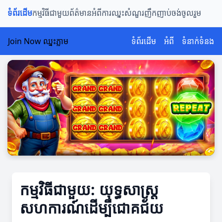
ទំព័រដើម
កម្មវិធីជាមួយ
ព័ត៌មានអំពីការឈ្នះ
សំណួរញឹកញាប់
ចង់ចូលរួម
Join Now ឈ្នះភ្លាម
ទំព័រដើម
អំពី
ទំនាក់ទំនង
កម្មវិធីជាមួយ: យុទ្ធសាស្រ្ត
សហការណ៍ដើម្បីជោគជ័យ