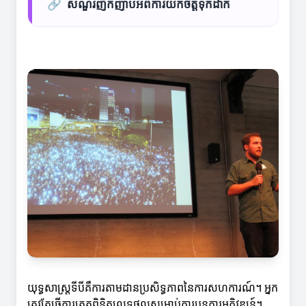
🔗
សំណួរញឹកញាប់អំពីការយកចិត្តទុកដាក់
យុទ្ធសាស្រ្តទីបីគឺការតាមដានប្រសិទ្ធភាពនៃការសហការណ៍។ អ្នក
ត្រូវតែធ្វើការត្រួតពិនិត្យលទ្ធផលសម្រាប់ការបន្ដការអភិវឌ្ឍន៍។