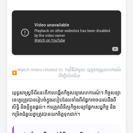
Watch Video related to: កម្មវិធីជាមួយ: យុទ្ធសាស្រ្តសហការណ៍
▶
ដើម្បីជោគជ័យ
យុទ្ធសាស្រ្តទីពីរនេះគឺការបង្កើតកិច្ចសន្យាសហការណ៍។ កិច្ចសន្យា
នេះគួរត្រូវបានរៀបចំក្នុងរបៀបដែលទាំងពីរផ្នែកអាចយល់ដឹងពី
សិទ្ធិ និងខ្ចីខ្ចួនផ្តល់។ ការត្រួតពិនិត្យកិច្ចសន្យាផ្នែកសេដ្ឋកិច្ច និង
កម្រិតជំនួយគ្នាត្រូវបានយកចិត្តទុកដាក់។