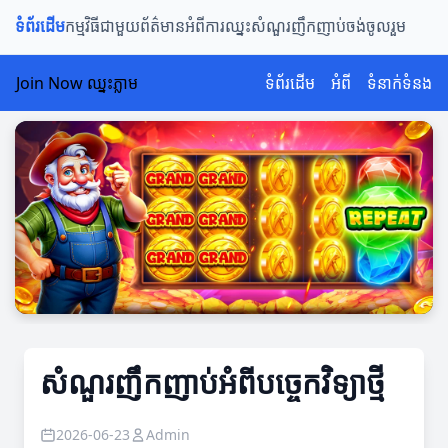
ទំព័រដើម
កម្មវិធីជាមួយ
ព័ត៌មានអំពីការឈ្នះ
សំណួរញឹកញាប់
ចង់ចូលរួម
Join Now ឈ្នះភ្លាម
ទំព័រដើម
អំពី
ទំនាក់ទំនង
សំណួរញឹកញាប់អំពីបច្ចេកវិទ្យាថ្មី
2026-06-23
Admin