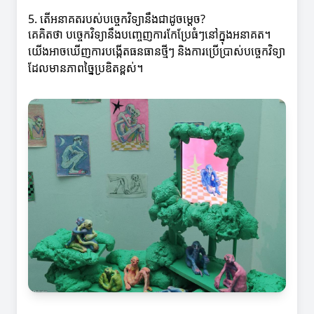
5. តើអនាគតរបស់បច្ចេកវិទ្យានឹងជា​ដូចម្តេច?
គេគិតថា បច្ចេកវិទ្យានឹងបញ្ចេញការកែប្រែធំៗនៅក្នុងអនាគត។
យើងអាចឃើញការបង្កើតធនធានថ្មីៗ និងការប្រើប្រាស់បច្ចេកវិទ្យា
ដែលមានភាពច្នៃប្រឌិតខ្ពស់។