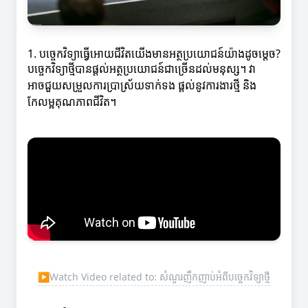
1. បច្ចេកវិទ្យាធ្វើអោយជីវិតយើងមានអត្ថប្រយោជន៍យ៉ាងដូចម្ដេច?
បច្ចេកវិទ្យាថ្មីបានផ្តល់អត្ថប្រយោជន៍ជាច្រើនដល់មនុស្ស។ វា
អាចជួយសម្រួលការប្រាស្រ័យទាក់ទង ផ្តល់នូវការងារថ្មី និង
កែលម្អគុណភាពជីវិត។
▶
Watch Video related to: សំណួរញឹកញាប់អំពីបច្ចេកវិទ្យាថ្មី