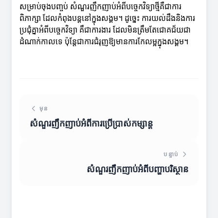
សម្រាប់ចុងបញ្ចប់ សំណួរញឹកញាប់អំពីបច្ចេកវិទ្យាថ្មីគឺជាការ
ពិភាក្សា ដែលកំពុងបន្តនៅក្នុងសង្គម។ ដូច្នេះ ការយល់ដឹងនិងការ
ប្រជុំគ្នាអំពីបច្ចេកវិទ្យា គឺជាការងារ ដែលមិនត្រឹមតែជោគជ័យជា
ដំណាក់កាលទេ ប៉ុន្តែជាការជំរុញឱ្យមានការកែលម្អក្នុងសង្គម។
មុន
សំណួរញឹកញាប់អំពីការប្រើប្រាស់កម្សាន្ត
បន្ទាប់
សំណួរញឹកញាប់អំពីបញ្ហាបរិស្ថាន