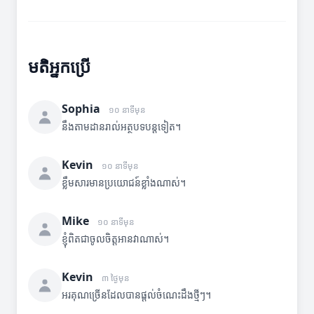
មតិអ្នកប្រើ
Sophia
១០ នាទីមុន
នឹងតាមដានរាល់អត្ថបទបន្តទៀត។
Kevin
១០ នាទីមុន
ខ្លឹមសារមានប្រយោជន៍ខ្លាំងណាស់។
Mike
១០ នាទីមុន
ខ្ញុំពិតជាចូលចិត្តអានវាណាស់។
Kevin
៣ ថ្ងៃមុន
អរគុណច្រើនដែលបានផ្តល់ចំណេះដឹងថ្មីៗ។