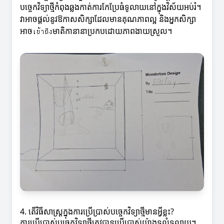
បច្ចេកវិទ្យាថ្មីកំពុងឆ្លងកាត់ការកែប្រែធំទូលាយនៅក្នុងវិស័យអប់រំ។
វាអាចផ្តល់នូវឱកាសសិក្សាដែលមានគុណភាពល្អ និងអ្នកសិក្សា
អាចเข้าถึงមាតិកានានាប្រកបដោយភាពងាយស្រួល។
4. តើវិធីសាស្ត្រក្នុងការប្រើប្រាស់បច្ចេកវិទ្យាថ្មីមានអ្វីខ្លះ?
ការប្រើប្រាស់បច្ចេកវិទ្យាថ្មីត្រូវបានប្រើប្រាស់យ៉ាងទូលំទូលាយ។