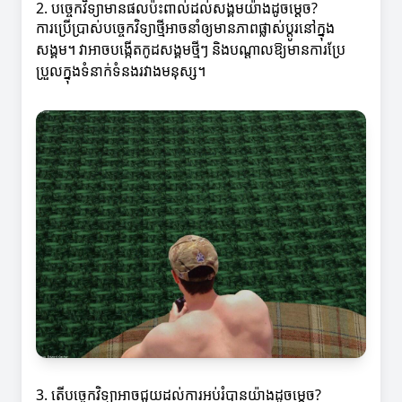
2. បច្ចេកវិទ្យាមានផលប៉ះពាល់ដល់សង្គមយ៉ាងដូចម្ដេច?
ការប្រើប្រាស់បច្ចេកវិទ្យាថ្មីអាចនាំឲ្យមានភាពផ្លាស់ប្តូរនៅក្នុង
សង្គម។ វាអាចបង្កើតកូដសង្គមថ្មីៗ និងបណ្តាលឱ្យមានការប្រែ
ប្រួលក្នុងទំនាក់ទំនងរវាងមនុស្ស។
3. តើបច្ចេកវិទ្យាអាចជួយដល់ការអប់រំបានយ៉ាងដូចម្ដេច?