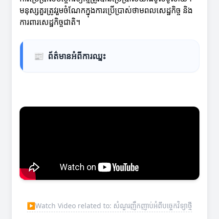
មនុស្សគួរត្រូវរួមចំណែកក្នុងការប្រើប្រាស់ថាមពលសេដ្ឋកិច្ច និង
ការពារសេដ្ឋកិច្ចជាតិ។
📰
ព័ត៌មានអំពីការឈ្នះ
▶
Watch Video related to: សំណួរញឹកញាប់អំពីបច្ចេកវិទ្យាថ្មី