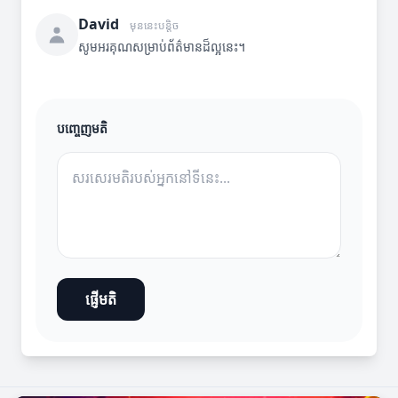
David
មុននេះបន្តិច
សូមអរគុណសម្រាប់ព័ត៌មានដ៏ល្អនេះ។
បញ្ចេញមតិ
ផ្ញើមតិ