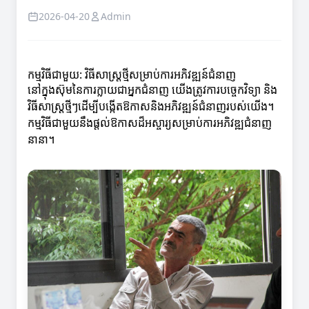
2026-04-20
Admin
កម្មវិធីជាមួយ: វិធីសាស្រ្តថ្មីសម្រាប់ការអភិវឌ្ឍន៍ជំនាញ
នៅក្នុងស៊ុមនៃការក្លាយជាអ្នកជំនាញ យើងត្រូវការបច្ចេកវិទ្យា និង
វិធីសាស្រ្តថ្មីៗដើម្បីបង្កើតឱកាសនិងអភិវឌ្ឍន៍ជំនាញរបស់យើង។
កម្មវិធីជាមួយនឹងផ្តល់ឱកាសដ៏អស្ចារ្យសម្រាប់ការអភិវឌ្ឍជំនាញ
នានា។