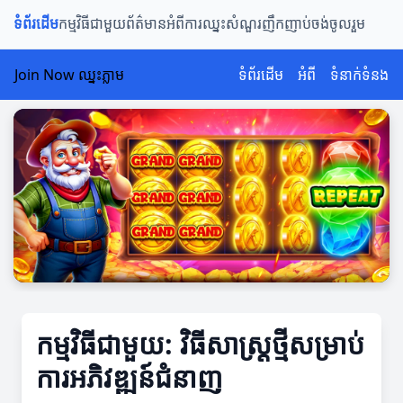
ទំព័រដើម
កម្មវិធីជាមួយ
ព័ត៌មានអំពីការឈ្នះ
សំណួរញឹកញាប់
ចង់ចូលរួម
Join Now ឈ្នះភ្លាម
ទំព័រដើម
អំពី
ទំនាក់ទំនង
កម្មវិធីជាមួយ: វិធីសាស្រ្តថ្មីសម្រាប់
ការអភិវឌ្ឍន៍ជំនាញ