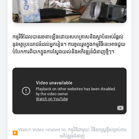
កម្មវិធីដែលបានរចនាឡើងដោយសហគ្រាសនិងស្ថាប័នអប់រំផ្តល់
នូវអត្ថប្រយោជន៍ដល់អ្នករៀន។ ការចូលរួមក្នុងកម្មវិធីនេះអាចជួយ
បំបែកការពិបាកក្នុងការស្វែងយល់និងអភិវឌ្ឍន៍ជំនាញថ្មីៗ។
Watch Video related to: កម្មវិធីជាមួយ: វិធីសាស្រ្តថ្មីសម្រាប់ការ
▶
អភិវឌ្ឍន៍ជំនាញ