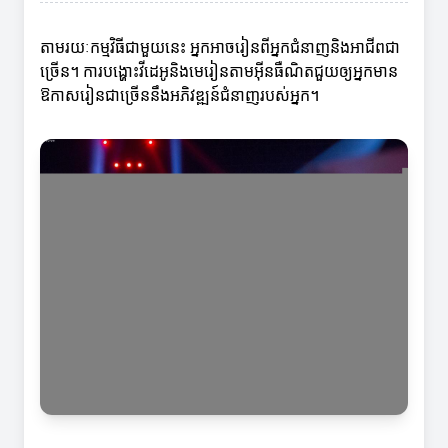
តាមរយៈកម្មវិធីជាមួយនេះ អ្នកអាចរៀនពីអ្នកជំនាញនិងអាជីពជា
ច្រើន។ ការបង្ហោះវីដេអូនិងមេរៀនតាមអ៊ីនធឺណិតជួយឲ្យអ្នកមាន
ឱកាសរៀនជាច្រើននឹងអភិវឌ្ឍន៍ជំនាញរបស់អ្នក។