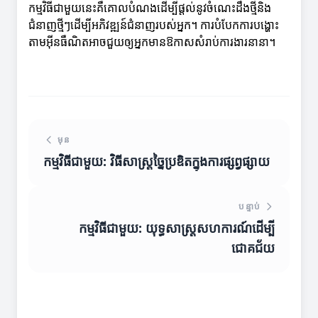
កម្មវិធីជាមួយនេះគឺគោលបំណងដើម្បីផ្តល់នូវចំណេះដឹងថ្មីនិង
ជំនាញថ្មីៗដើម្បីអភិវឌ្ឍន៍ជំនាញរបស់អ្នក។ ការបំបែកការបង្ហោះ
តាមអ៊ីនធឺណិតអាចជួយឲ្យអ្នកមានឱកាសសំរាប់ការងារនានា។
មុន
កម្មវិធីជាមួយ: វិធីសាស្រ្តច្នៃប្រឌិតក្នុងការផ្សព្វផ្សាយ
បន្ទាប់
កម្មវិធីជាមួយ: យុទ្ធសាស្រ្តសហការណ៍ដើម្បី
ជោគជ័យ