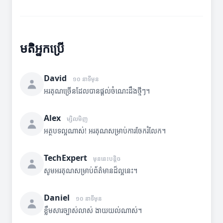
មតិអ្នកប្រើ
David
១០ នាទីមុន
អរគុណច្រើនដែលបានផ្តល់ចំណេះដឹងថ្មីៗ។
Alex
ម្សិលមិញ
អត្ថបទល្អណាស់! អរគុណសម្រាប់ការចែករំលែក។
TechExpert
មុននេះបន្តិច
សូមអរគុណសម្រាប់ព័ត៌មានដ៏ល្អនេះ។
Daniel
១០ នាទីមុន
ខ្លឹមសារច្បាស់លាស់ ងាយយល់ណាស់។