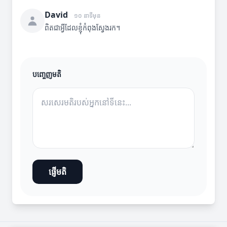
David
១០ នាទីមុន
ពិតជាអ្វីដែលខ្ញុំកំពុងស្វែងរក។
បញ្ចេញមតិ
ផ្ញើមតិ