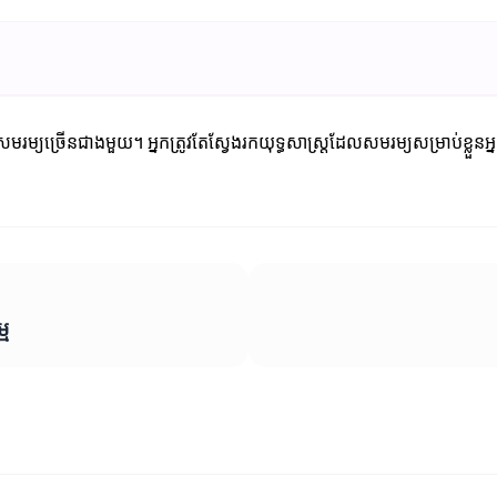
លសមរម្យ​ច្រើនជាងមួយ។ អ្នកត្រូវតែស្វែងរកយុទ្ធសាស្ត្រដែលសមរម្យសម្រាប់ខ្លួន
្ម