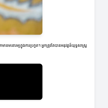
ានមនោរម្យក្នុងការប្រកួត។ អ្នកត្រូវតែបានអនុវត្តន៍យុទ្ធសាស្ត្រ