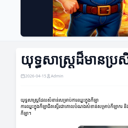
យុទ្ធសាស្ត្រដ៏មានប្រស
2026-04-15
Admin
យុទ្ធសាស្ត្រដែលសំខាន់សម្រាប់ការឈ្នះក្នុងកីឡា
ការឈ្នះក្នុងកីឡាជិតស្ទើរ​ជា​គោលបំណងសំខាន់សម្រាប់កីឡាករ និងក្
កីឡា។