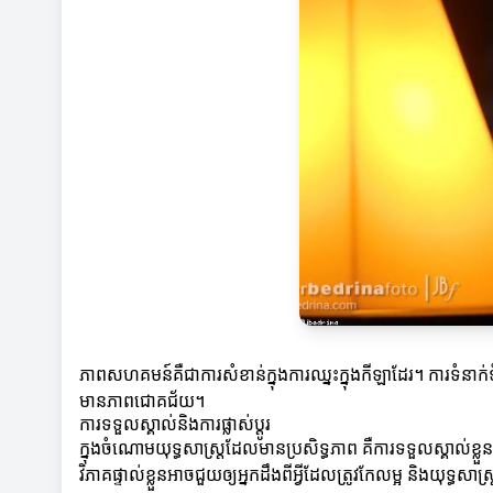
ភាពសហគមន៍គឺជាការសំខាន់ក្នុងការឈ្នះក្នុងកីឡាដែរ។ ការទំនាក់ទំ
មានភាពជោគជ័យ។
ការទទួលស្គាល់និងការផ្លាស់ប្តូរ
ក្នុងចំណោមយុទ្ធសាស្ត្រដែលមានប្រសិទ្ធភាព គឺការទទួលស្គាល់ខ្លួនឯ
វិភាគផ្ទាល់ខ្លួនអាចជួយឲ្យអ្នកដឹងពីអ្វីដែលត្រូវកែលម្អ និងយុទ្ធសាស្ត្