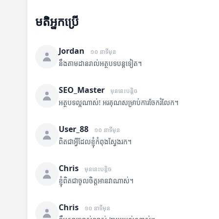
មតិអ្នកប្រើ
Jordan
១០ នាទីមុន
នឹងតាមដានរាល់អត្ថបទបន្តទៀត។
SEO_Master
មុននេះបន្តិច
អត្ថបទល្អណាស់! អរគុណសម្រាប់ការចែករំលែក។
User_88
១០ នាទីមុន
ពិតជាអ្វីដែលខ្ញុំកំពុងស្វែងរក។
Chris
មុននេះបន្តិច
ខ្ញុំពិតជាចូលចិត្តអានវាណាស់។
Chris
១០ នាទីមុន