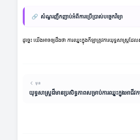
🔗
សំណួរញឹកញាប់អំពីការប្រើប្រាស់បច្ចេកវិទ្យា
ដូច្នេះ យើងអាចឲ្យដឹងថា ការឈ្នះក្នុងកីឡាត្រូវការយុទ្ធសាស្ត្រដែ
មុន
យុទ្ធសាស្ត្រដ៏មានប្រសិទ្ធភាពសម្រាប់ការឈ្នះក្នុងអាជីវកម