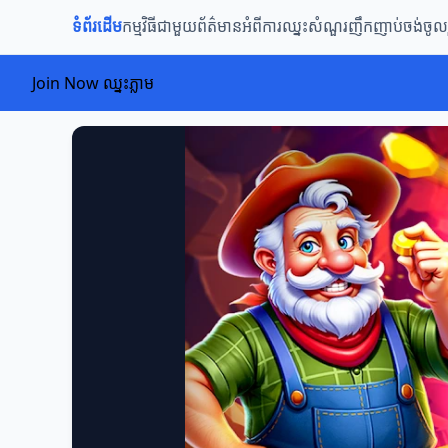
ទំព័រដើម
កម្មវិធីជាមួយ
ព័ត៌មានអំពីការឈ្នះ
សំណួរញឹកញាប់
ចង់ចូល
Join Now ឈ្នះភ្លាម