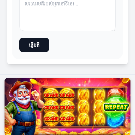
ផ្ញើមតិ