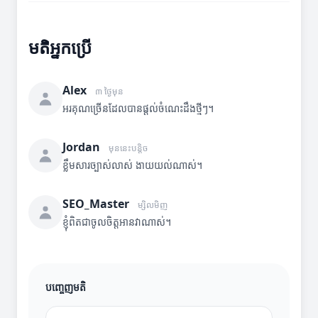
មតិអ្នកប្រើ
Alex
៣ ថ្ងៃមុន
អរគុណច្រើនដែលបានផ្តល់ចំណេះដឹងថ្មីៗ។
Jordan
មុននេះបន្តិច
ខ្លឹមសារច្បាស់លាស់ ងាយយល់ណាស់។
SEO_Master
ម្សិលមិញ
ខ្ញុំពិតជាចូលចិត្តអានវាណាស់។
បញ្ចេញមតិ