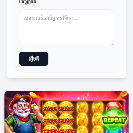
បញ្ចេញមតិ
ផ្ញើមតិ