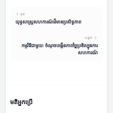
មុន
យុទ្ធសាស្រ្តសហការណ៍ដ៏មានប្រសិទ្ធភាព
បន្ទាប់
កម្មវិធីជាមួយ: ចំណុចបង្កើនភាពច្នៃប្រឌិតក្នុងការ
សហការណ៍
មតិអ្នកប្រើ