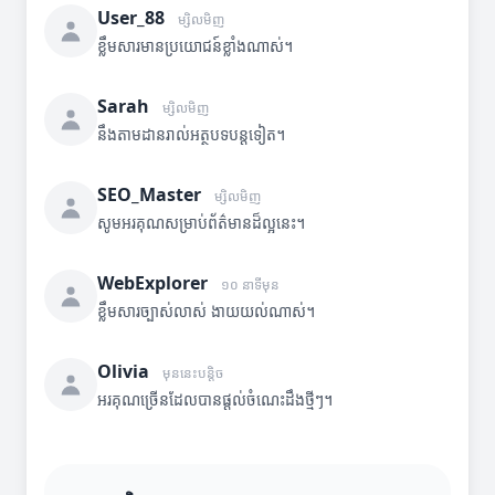
User_88
ម្សិលមិញ
ខ្លឹមសារមានប្រយោជន៍ខ្លាំងណាស់។
Sarah
ម្សិលមិញ
នឹងតាមដានរាល់អត្ថបទបន្តទៀត។
SEO_Master
ម្សិលមិញ
សូមអរគុណសម្រាប់ព័ត៌មានដ៏ល្អនេះ។
WebExplorer
១០ នាទីមុន
ខ្លឹមសារច្បាស់លាស់ ងាយយល់ណាស់។
Olivia
មុននេះបន្តិច
អរគុណច្រើនដែលបានផ្តល់ចំណេះដឹងថ្មីៗ។