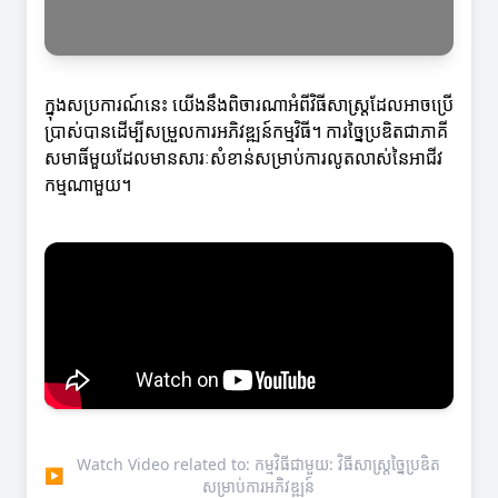
ក្នុងសប្រការណ៍នេះ យើងនឹងពិចារណាអំពីវិធីសាស្រ្តដែលអាចប្រើ
ប្រាស់បានដើម្បីសម្រួលការអភិវឌ្ឍន៍កម្មវិធី។ ការច្នៃប្រឌិតជាភាគី
សមាធិ៍មួយដែលមានសារៈសំខាន់សម្រាប់ការលូតលាស់នៃអាជីវ
កម្មណាមួយ។
Watch Video related to: កម្មវិធីជាមួយ: វិធីសាស្រ្តច្នៃប្រឌិត
▶
សម្រាប់ការអភិវឌ្ឍន៍