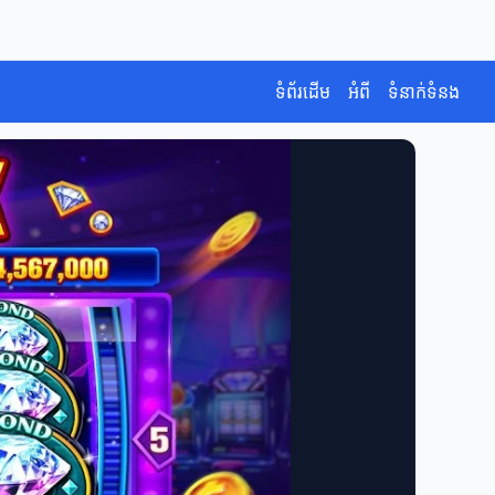
ទំព័រដើម
អំពី
ទំនាក់ទំនង