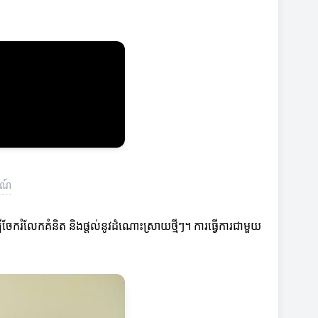
រណ៍
ចែករំលែកគំនិត និងផ្តល់នូវដំណោះស្រាយថ្មីៗ។ ការធ្វើការជាមួយ