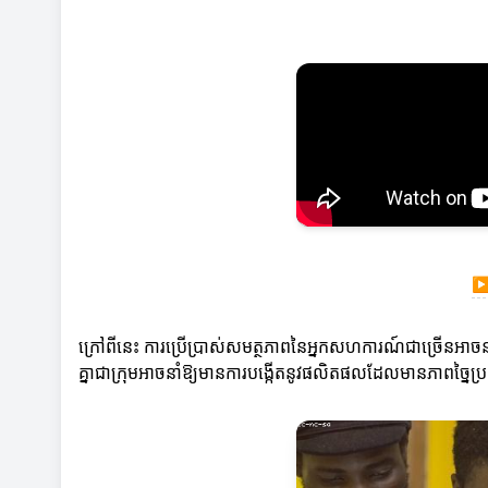
ក្រៅពីនេះ ការប្រើប្រាស់សមត្ថភាពនៃអ្នកសហការណ៍ជាច្រើនអាចនាំ
គ្នាជាក្រុមអាចនាំឱ្យមានការបង្កើតនូវផលិតផលដែលមានភាពច្នៃ