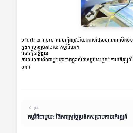
ចFurthermore, ការបង្កើតនូវបរិយាកាសដែលមានភាពបើកចំហ និងគា
ក្នុងការចូលរួមតាមរយៈកម្មវិធីនេះ។
សេចក្តីសន្និដ្ឋាន
ការសហការណ៍ជាមួយគ្នាជាគន្លងសំខាន់មួយសម្រាប់ការអភិវឌ្ឍន៍នៃអ
មុន។
មុន
កម្មវិធីជាមួយ: វិធីសាស្រ្តច្នៃប្រឌិតសម្រាប់ការអភិវឌ្ឍន៍