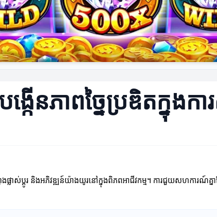
ចបង្កើនភាពច្នៃប្រឌិតក្នុ
ផ្លាស់ប្តូរ និងអភិវឌ្ឍន៍យ៉ាងយូរនៅក្នុងពិភពអាជីវកម្ម។ ការជួយសហការណ៍គ