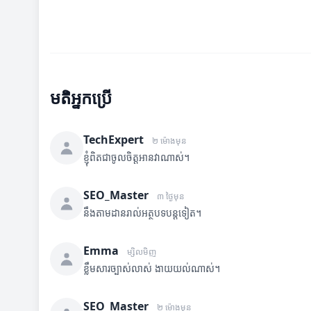
មតិអ្នកប្រើ
TechExpert
២ ម៉ោងមុន
ខ្ញុំពិតជាចូលចិត្តអានវាណាស់។
SEO_Master
៣ ថ្ងៃមុន
នឹងតាមដានរាល់អត្ថបទបន្តទៀត។
Emma
ម្សិលមិញ
ខ្លឹមសារច្បាស់លាស់ ងាយយល់ណាស់។
SEO_Master
២ ម៉ោងមុន