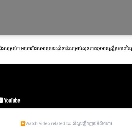
ខភាពនិងសម្រស់។ អាហារដែលមានសារៈសំខាន់សម្រាប់សុខភាពរួមមានស្រ្តីរូបភាពន
▶
Watch Video related to: សំណួរញឹកញាប់អំពីអាហារ