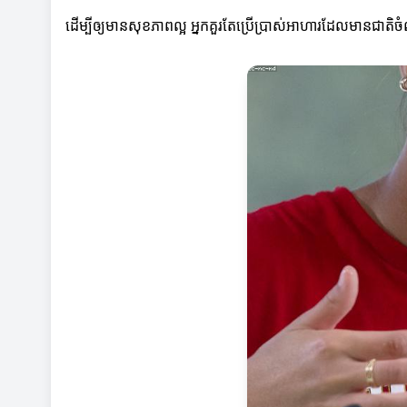
ដើម្បីឲ្យមានសុខភាពល្អ អ្នកគួរតែប្រើប្រាស់អាហារដែលមានជាតិ