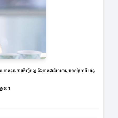
ានសារធាតុចិញ្ចឹមល្អ និងមានជាតិអាហាររួមមានផ្លែឈើ បន្លែ
ម្រស់។