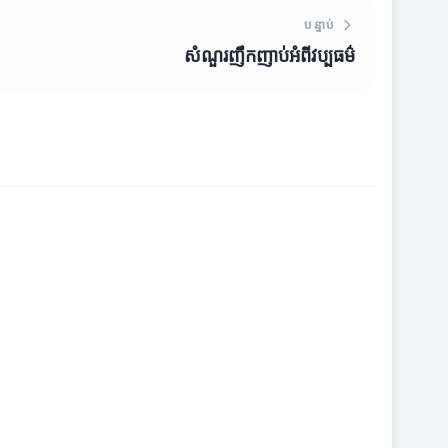
បន្ទាប់
សំណួរញឹកញាប់អំពីវប្បធម៌