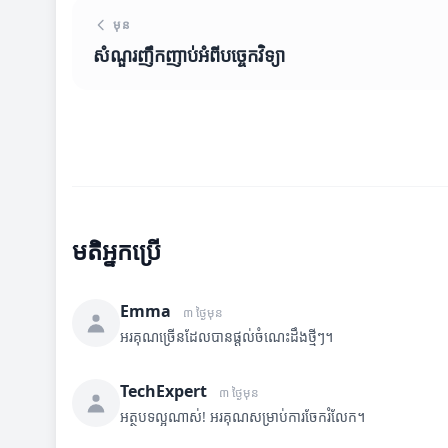
មុន
សំណួរញឹកញាប់អំពីបច្ចេកវិទ្យា
មតិអ្នកប្រើ
Emma
៣ ថ្ងៃមុន
អរគុណច្រើនដែលបានផ្តល់ចំណេះដឹងថ្មីៗ។
TechExpert
៣ ថ្ងៃមុន
អត្ថបទល្អណាស់! អរគុណសម្រាប់ការចែករំលែក។