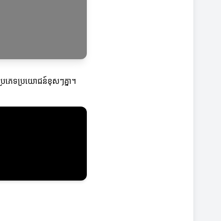
ៃប្រភេទប្រយោជន៍ខុសៗគ្នា។