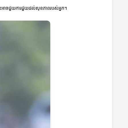
ារនេះអាចជួយការជួយដល់សុខភាពរបស់អ្នក។