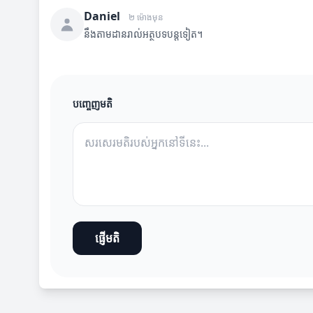
Daniel
២ ម៉ោងមុន
នឹងតាមដានរាល់អត្ថបទបន្តទៀត។
បញ្ចេញមតិ
ផ្ញើមតិ