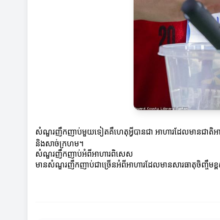
សំណួរញឹកញាប់មួយទៀតគឺហេតុអ្វីបានជា អាហារដែលមានជាតិអាហារ
និងសាច់ក្រហម។
សំណួរញឹកញាប់អំពីអាហារពិសេស
មានសំណួរញឹកញាប់ជាច្រើនអំពីអាហារដែលមានសារធាតុចិញ្ចឹមខ្