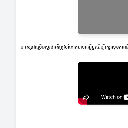
មនុស្សជាច្រើនសួរថាតើត្រូវបរិភោគអាហារអ្វីខ្លះដើម្បីរក្សាសុ