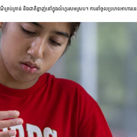
ចំណីគ្រប់គ្រាន់ និងជាតិខ្លាញ់នៅក្នុងលំហូរសមស្រប។ ការនាំចូលប្រភេទអាហ