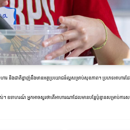
 និងជាតិខ្លាញ់នឹងមានអត្ថប្រយោជន៍ល្អសម្រាប់សុខភាព។ ប្រភេទអាហារដែលម
ពស់។ ឧទាហរណ៍ អ្នកអាចសួរថាតើអាហារណាដែលមានបន្លែប៉ុន្មានសម្រាប់ការស