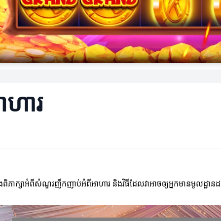
ាហារ
ពិភាក្សាអំពីសំណួរញឹកញាប់អំពីអាហារ និងវិធីដែលវាអាចឲ្យអ្នកមានមូលដ្ឋា