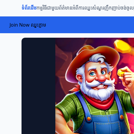
ទំព័រដើម
កម្មវិធីជាមួយ
ព័ត៌មានអំពីការឈ្នះ
សំណួរញឹកញាប់
ចង់ចូល
Join Now ឈ្នះភ្លាម