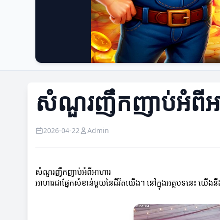
សំណួរញឹកញាប់អំពីអ
2026-04-22
Admin
សំណួរញឹកញាប់អំពីអាហារ
អាហារជាផ្នែកសំខាន់មួយនៃជីវិតយើង។ នៅក្នុងអត្ថបទនេះ យើងនឹង