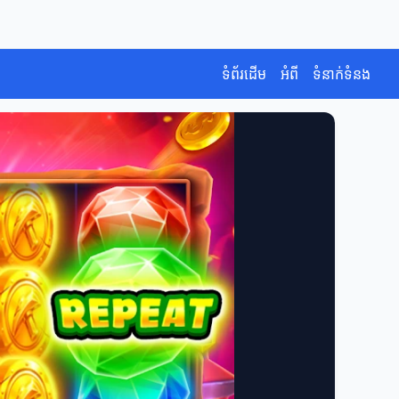
ទំព័រដើម
អំពី
ទំនាក់ទំនង