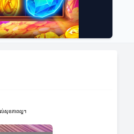
នដល់សុខភាពល្អ។