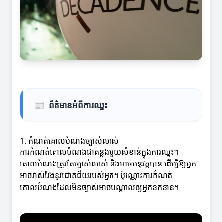
📰
ព័ត៌មានអំពីការឈ្នះ
1. កំណត់គោលបំណងច្បាស់លាស់
ការកំណត់គោលបំណងជាគន្លងមួយសំខាន់ក្នុងការឈ្នះ។
គោលបំណងត្រូវតែច្បាស់លាស់ និងអាចអនុវត្តបាន ដើម្បីឱ្យអ្នក
អាចវាស់វែងនូវជោគជ័យរបស់អ្នក។ ប៉ុណ្ណោះការកំណត់
គោលបំណងដែលមិនច្បាស់អាចបណ្តាលឲ្យអ្នកខកខាន។