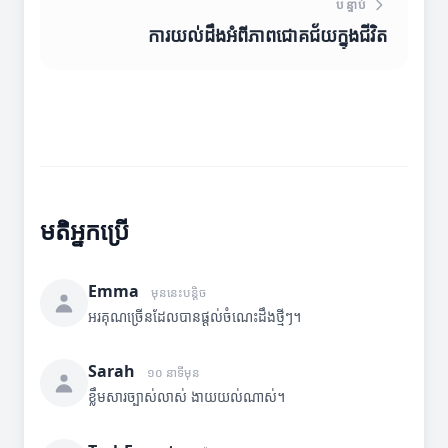
បន្ទាប់
ការយល់ដឹងអំពីភាពជោគជ័យក្នុងជីវិត
មតិអ្នកប្រើ
Emma
មុននេះបន្តិច
អរគុណច្រើនដែលបានផ្តល់ចំណេះដឹងថ្មីៗ។
Sarah
១០ នាទីមុន
ខ្លឹមសារច្បាស់លាស់ ងាយយល់ណាស់។