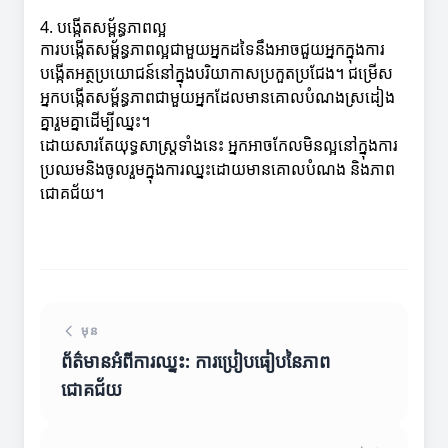
4. បង្កើតសម្ព័ន្ធភាពល្អ
ការបង្កើតសម្ព័ន្ធភាពល្អជាមួយអ្នកដទៃនឹងអាចជួយអ្នកក្នុងការ
បង្កើតអត្ថប្រយោជន៍នៅក្នុងបរិយាកាសប្រកួតប្រជែង។ ជម្រើស
អ្នកបង្កើតសម្ព័ន្ធភាពជាមួយអ្នកដែលមានគោលបំណងស្រដៀង
គ្នារួមគ្នាដើម្បីឈ្នះ។
ដោយសារតែយុទ្ធសាស្ត្រទាំងនេះ អ្នកអាចកែលមិនល្អនៅក្នុងការ
ប្រឈមនិងចូលរួមក្នុងការឈ្នះដោយមានគោលបំណង និងភាព
ជោគជ័យ។
មុន
ព័ត៌មានអំពីការឈ្នះ: ការប្រៀបធៀបនៃភាព
ជោគជ័យ