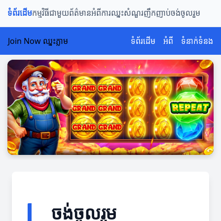
ទំព័រដើម
កម្មវិធីជាមួយ
ព័ត៌មានអំពីការឈ្នះ
សំណួរញឹកញាប់
ចង់ចូលរួម
Join Now ឈ្នះភ្លាម
ទំព័រដើម
អំពី
ទំនាក់ទំនង
ចង់ចូលរួម