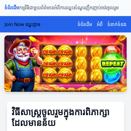
ទំព័រដើម
កម្មវិធីជាមួយ
ព័ត៌មានអំពីការឈ្នះ
សំណួរញឹកញាប់
ចង់ចូលរួម
Join Now ឈ្នះភ្លាម
ទំព័រដើម
អំពី
ទំនាក់ទំនង
វិធីសាស្ត្រចូលរួមក្នុងការពិភាក្សា
ដែលមានន័យ