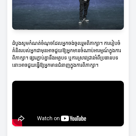
ដំបូងសូមកំណត់ចំណុចដែលអ្នកចង់ចូលរួមពិភាក្សា។ ការរៀបចំ
គំនិតរបស់អ្នកជាមុនអាចជួយឱ្យអ្នកមានចំណាប់អារម្មណ៍ក្នុងការ
ពិភាក្សា។ ផ្សារភ្ជាប់គ្នានឹងអត្ថបទ ឬការស្រាវជ្រាវអំពីប្រធានបទ
នោះអាចជួយធ្វើឱ្យអ្នកមានជំនាញក្នុងការពិភាក្សា។