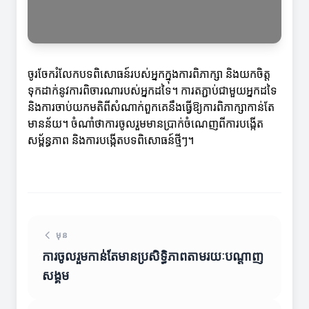
ចូរចែករំលែកបទពិសោធន៍របស់អ្នកក្នុងការពិភាក្សា និងយកចិត្ត
ទុកដាក់នូវការពិចារណារបស់អ្នកដទៃ។ ការតភ្ជាប់ជាមួយអ្នកដទៃ
និងការចាប់យកមតិពីសំណាក់ពួកគេនឹងធ្វើឱ្យការពិភាក្សាកាន់តែ
មានន័យ។ ចំណាំថាការចូលរួមមានប្រាក់ចំណេញពីការបង្កើត
សម្ព័ន្ធភាព និងការបង្កើតបទពិសោធន៍ថ្មីៗ។
មុន
ការចូលរួមកាន់តែមានប្រសិទ្ធិភាពតាមរយៈបណ្តាញ
សង្គម