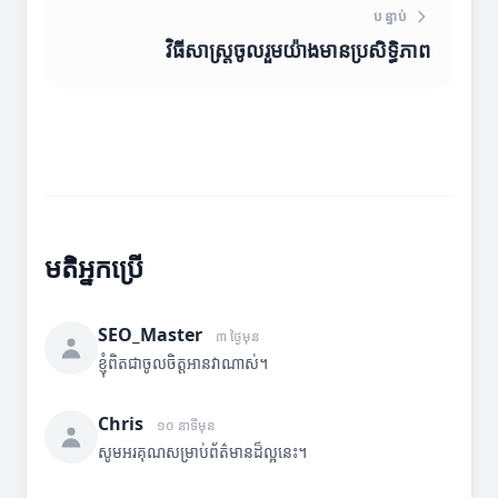
បន្ទាប់
វិធីសាស្ត្រចូលរួមយ៉ាងមានប្រសិទ្ធិភាព
មតិអ្នកប្រើ
SEO_Master
៣ ថ្ងៃមុន
ខ្ញុំពិតជាចូលចិត្តអានវាណាស់។
Chris
១០ នាទីមុន
សូមអរគុណសម្រាប់ព័ត៌មានដ៏ល្អនេះ។