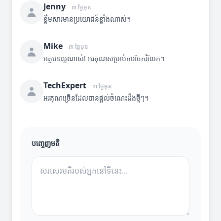
Jenny
៣ ថ្ងៃមុន
ខ្លឹមសារមានប្រយោជន៍ខ្លាំងណាស់។
Mike
៣ ថ្ងៃមុន
អត្ថបទល្អណាស់! អរគុណសម្រាប់ការចែករំលែក។
TechExpert
៣ ថ្ងៃមុន
អរគុណច្រើនដែលបានផ្តល់ចំណេះដឹងថ្មីៗ។
បញ្ចេញមតិ