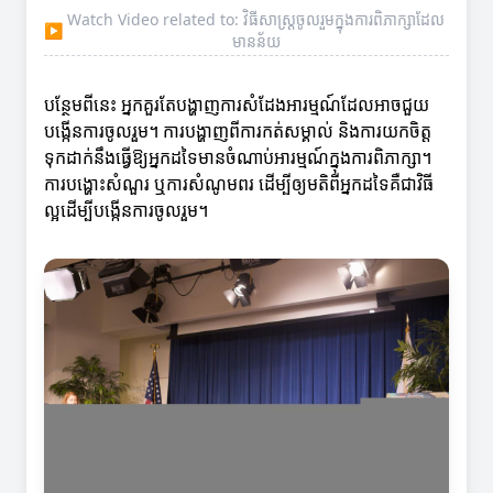
Watch Video related to: វិធីសាស្ត្រចូលរួមក្នុងការពិភាក្សាដែល
▶
មានន័យ
បន្ថែមពីនេះ អ្នកគួរតែបង្ហាញការសំដែងអារម្មណ៍ដែលអាចជួយ
បង្កើនការចូលរួម។ ការបង្ហាញពីការកត់សម្គាល់ និងការយកចិត្ត
ទុកដាក់នឹងធ្វើឱ្យអ្នកដទៃមានចំណាប់អារម្មណ៍ក្នុងការពិភាក្សា។
ការបង្ហោះសំណួរ ឬការសំណូមពរ ដើម្បីឲ្យមតិពីអ្នកដទៃគឺជាវិធី
ល្អដើម្បីបង្កើនការចូលរួម។