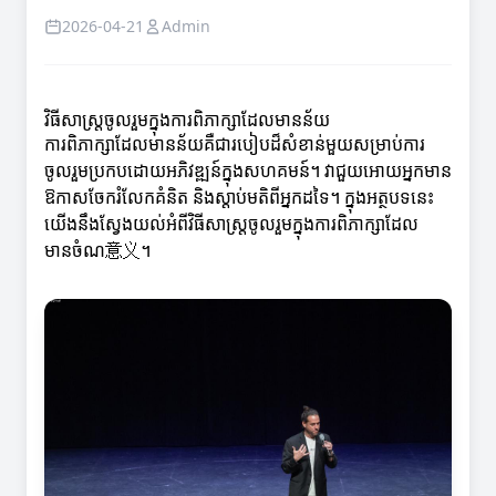
2026-04-21
Admin
វិធីសាស្ត្រចូលរួមក្នុងការពិភាក្សាដែលមានន័យ
ការពិភាក្សាដែលមានន័យគឺជារបៀបដ៏សំខាន់មួយសម្រាប់ការ
ចូលរួមប្រកបដោយអភិវឌ្ឍន៍ក្នុងសហគមន៍។ វាជួយអោយអ្នកមាន
ឱកាសចែករំលែកគំនិត និងស្ដាប់មតិពីអ្នកដទៃ។ ក្នុងអត្ថបទនេះ
យើងនឹងស្វែងយល់អំពីវិធីសាស្ត្រចូលរួមក្នុងការពិភាក្សាដែល
មានចំណ意义។