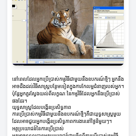
នៅពេលដែលអ្នកប្រើប្រាស់កម្មវិធីជាមួយនឹងឧបករណ៍ថ្មីៗ អ្នកនឹង
អាចដឹងដល់វិធីសាស្ត្របន្ថែមទៀតក្នុងការកែលម្អជំនាញរបស់អ្នក។
ប៉ុន្តែអ្នកគួរស្វែងយល់ពីលក្ខណៈនៃកម្មវិធីដែលអ្នកនឹងប្រើប្រាស់
ផងដែរ។
យុទ្ធសាស្ត្រដែលបង្កើនប្រសិទ្ធភាព
ការប្រើប្រាស់កម្មវិធីជាមួយនឹងឧបករណ៍ថ្មីៗគឺជាយុទ្ធសាស្ត្រមួយ
ដែលអាចជួយអ្នកបង្កើនប្រសិទ្ធភាពការងារនៅថ្ងៃនិមួយៗ។
អត្ថប្រយោជន៍នៃការប្រើប្រាស់
អ្នកអាចទទួលបានអត្ថប្រយោជន៍ជាច្រើនពីការប្រើប្រាស់កម្មវិធី