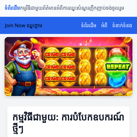
ទំព័រដើម
កម្មវិធីជាមួយ
ព័ត៌មានអំពីការឈ្នះ
សំណួរញឹកញាប់
ចង់ចូលរួម
Join Now ឈ្នះភ្លាម
ទំព័រដើម
អំពី
ទំនាក់ទំនង
កម្មវិធីជាមួយ: ការបំបែកឧបករណ៍
ថ្មីៗ