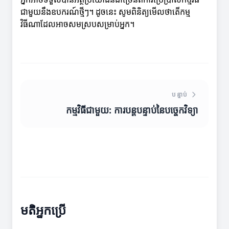
ជាមួយនឹងឧបករណ៍ថ្មីៗ។ ដូចនេះ សូមពិនិត្យមើលថាតើកម្ម
វិធីណាដែលអាចសមស្របសម្រាប់អ្នក។
បន្ទាប់
កម្មវិធីជាមួយ: ការបន្តបន្ទាប់នៃបច្ចេកវិទ្យា
មតិអ្នកប្រើ