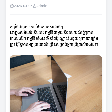
2026-04-06
Admin
កម្មវិធីជាមួយ: ការបំបែកឧបករណ៍ថ្មីៗ
នៅក្នុងសម័យទំនើបនេះ កម្មវិធីជាមួយនឹងឧបករណ៍ថ្មីៗកាន់
តែងារុងរ៉ៃ។ កម្មវិធីទាំងនេះមិនតែប៉ុណ្ណោះនឹងជួយឲ្យការងារត្រឹម
ត្រូវ ប៉ុន្តែមានអត្ថប្រយោជន៍ច្រើនសម្រាប់អ្នកប្រើប្រាស់ផងដែរ។