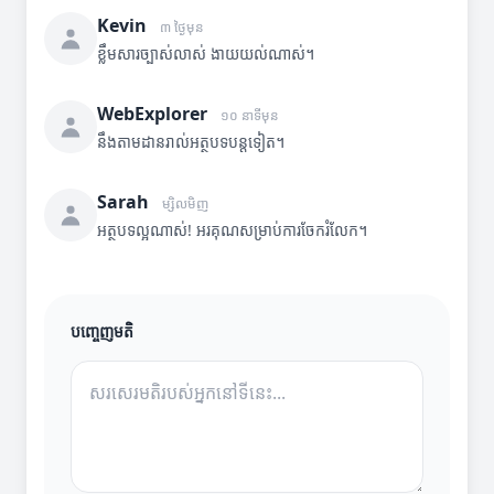
Kevin
៣ ថ្ងៃមុន
ខ្លឹមសារច្បាស់លាស់ ងាយយល់ណាស់។
WebExplorer
១០ នាទីមុន
នឹងតាមដានរាល់អត្ថបទបន្តទៀត។
Sarah
ម្សិលមិញ
អត្ថបទល្អណាស់! អរគុណសម្រាប់ការចែករំលែក។
បញ្ចេញមតិ