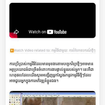
▶
Watch Video related to: កម្មវិធីជាមួយ: ការបំបែកឧបករណ៍ថ្មីៗ
ការប្រើប្រាស់កម្មវិធីដែលមានមុខងារតាមបច្ចេកវិទ្យាថ្មីៗអាចមាន
អត្ថប្រយោជន៍ជាច្រើនចំពោះការងារផ្ទាល់ខ្លួនរបស់អ្នក។ នេះគឺជា
ហេតុផលដែលយើងសូមអញ្ជើញអ្នកស្វែងរកនូវកម្មវិធីថ្មីៗដែល
អាចជួយអ្នកក្នុងការអភិវឌ្ឍន៍ខ្លួនឯង។