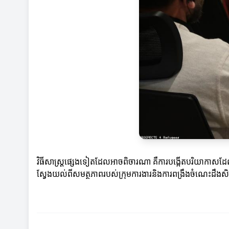
វិធីសាស្រ្តផ្សេងទៀតដែលអាចពិចារណា គឺការបង្កើតបរិយាកាសដែល
ស្វែងយល់ពីសមត្ថភាពរបស់ក្រុមការងារនិងការពង្រឹងចំណេះដឹងសិល