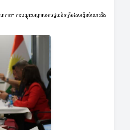
មានគុណភាព។ ការបណ្តុះបណ្តាលអាចជួយមិនត្រឹមតែបង្កើនចំណេះដឹង