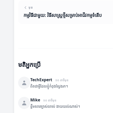
មុន
កម្មវិធីជាមួយ: វិធីសាស្រ្តថ្មីសម្រាប់អាជីវកម្មទំនើប
មតិអ្នកប្រើ
TechExpert
១០ នាទីមុន
ពិតជាអ្វីដែលខ្ញុំកំពុងស្វែងរក។
Mike
១០ នាទីមុន
ខ្លឹមសារច្បាស់លាស់ ងាយយល់ណាស់។