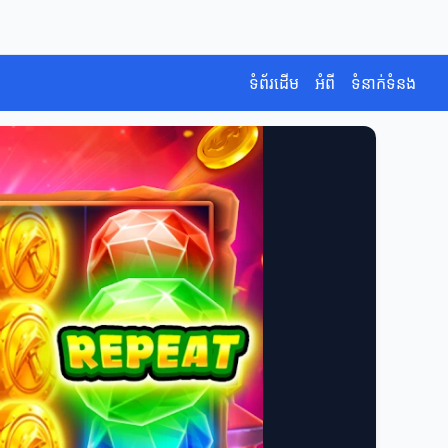
ទំព័រដើម
អំពី
ទំនាក់ទំនង