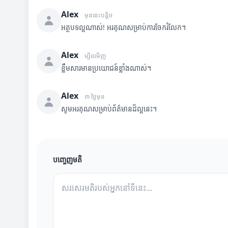
Alex
មុននេះបន្តិច
អត្ថបទល្អណាស់! អរគុណសម្រាប់ការចែករំលែក។
Alex
ម្សិលមិញ
ខ្លឹមសារមានប្រយោជន៍ខ្លាំងណាស់។
Alex
៣ ថ្ងៃមុន
សូមអរគុណសម្រាប់ព័ត៌មានដ៏ល្អនេះ។
បញ្ចេញមតិ