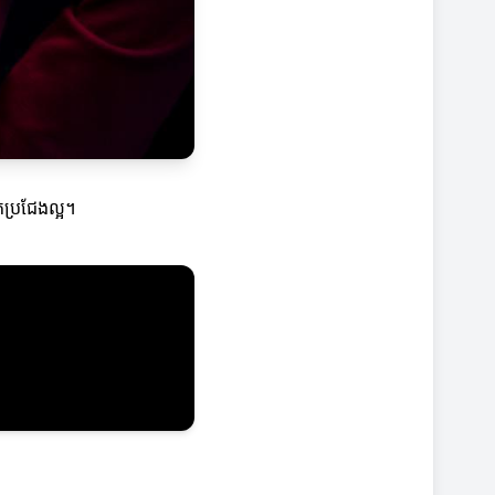
ួតប្រជែងល្អ។