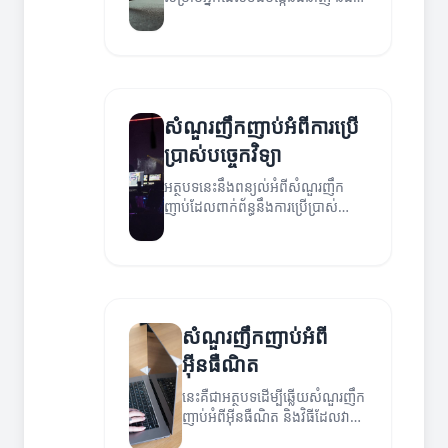
ការប្រកួតប្រជែង។ បង្ហាញពីសំណួរញឹក
ញាប់ដែលកើតឡើងក្នុងវិស័យនេះ។
សំណួរញឹកញាប់អំពីការប្រើ
ប្រាស់បច្ចេកវិទ្យា
អត្ថបទនេះនឹងពន្យល់អំពីសំណួរញឹក
ញាប់ដែលពាក់ព័ន្ធនឹងការប្រើប្រាស់
បច្ចេកវិទ្យា និងវិធីសាស្ត្រដែលអាចជួយ
អ្នកក្នុងការប្រើប្រាស់វាឲ្យមាន
ប្រសិទ្ធភាព។
សំណួរញឹកញាប់អំពី
អ៊ីនធឺណិត
នេះគឺជាអត្ថបទដើម្បីឆ្លើយសំណួរញឹក
ញាប់អំពីអ៊ីនធឺណិត និងវិធីដែលវា
អាចបម្រើអ្នកបាន។