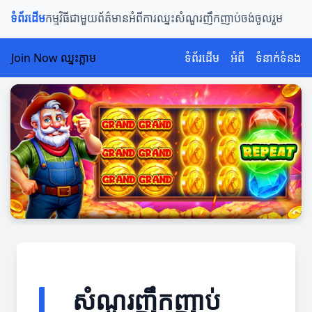
ទំព័រដើម
កម្មវិធីជាមួយ
ព័ត៌មានអំពីការឈ្នះ
សំណួរញឹកញាប់
ចង់ចូលរួម
Join Now ឈ្នះភ្លាម
ទំព័រដើម
អំពី
ទំនាក់ទំនង
សំណួរញឹកញាប់