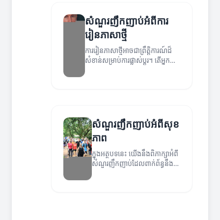
សំណួរញឹកញាប់អំពីការ
រៀនភាសាថ្មី
ការរៀនភាសាថ្មីអាចជាព្រឹត្តិការណ៍ដ៏
សំខាន់សម្រាប់ការផ្លាស់ប្តូរ។ តើអ្នក
មានសំណួរអ្វីខ្លះទាក់ទងនឹងការរៀន
ភាសាថ្មី?
សំណួរញឹកញាប់អំពីសុខ
ភាព
ក្នុងអត្ថបទនេះ យើងនឹងពិភាក្សាអំពី
សំណួរញឹកញាប់ដែលពាក់ព័ន្ធនឹង
សុខភាព។