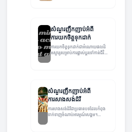
សំណួរញឹកញាប់អំពី
ការយកចិត្តទុកដាក់
ការយកចិត្តទុកដាក់ជាអំណោយផលដ៏
អស្ចារ្យសម្រាប់ការផ្លាស់ប្តូរទៅកាន់ជីវិត
ល្អប្រសើរ។ តើអ្នកមានសំណួរអ្វីខ្លះ
អំពីវា?
សំណួរញឹកញាប់អំពី
ការសាងសង់ដំរី
ការសាងសង់ដំរីជាប្រធានបទដែលកំពុង
ទាក់ទាញចំណាប់អារម្មណ៍សង្គម។
អត្ថបទនេះនឹងឆ្លើយសំណួរញឹកញាប់អំពី
ការសាងសង់ដំរី និងអ្វីដែលអ្នកត្រូវត្រៀម