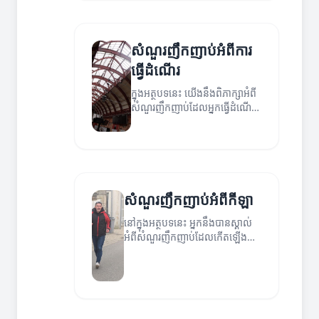
ខ្លួន។
សំណួរញឹកញាប់អំពីការ
ធ្វើដំណើរ
ក្នុងអត្ថបទនេះ យើងនឹងពិភាក្សាអំពី
សំណួរញឹកញាប់ដែលអ្នកធ្វើដំណើរ
មានទាំងអស់។
សំណួរញឹកញាប់អំពីកីឡា
នៅក្នុងអត្ថបទនេះ អ្នកនឹងបានស្គាល់
អំពីសំណួរញឹកញាប់ដែលកើតឡើង
នៅជុំវិញការប្រកួត និងសកម្មភាព
កីឡា។