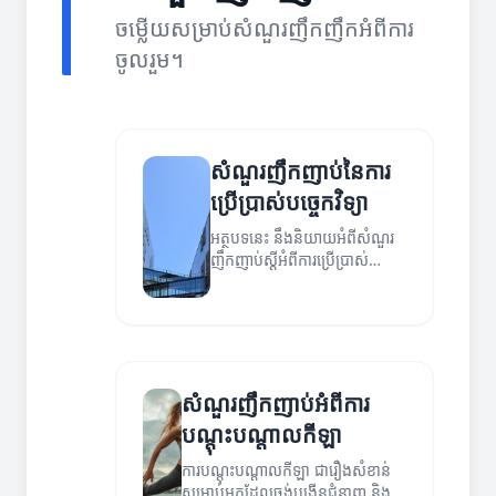
ចម្លើយសម្រាប់សំណួរញឹកញឹកអំពីការ
ចូលរួម។
សំណួរញឹកញាប់នៃការ
ប្រើប្រាស់បច្ចេកវិទ្យា
អត្ថបទនេះ នឹងនិយាយអំពីសំណួរ
ញឹកញាប់ស្តីអំពីការប្រើប្រាស់
បច្ចេកវិទ្យា។
សំណួរញឹកញាប់អំពីការ
បណ្តុះបណ្តាលកីឡា
ការបណ្តុះបណ្តាលកីឡា ជារឿងសំខាន់
សម្រាប់អ្នកដែលចង់បង្កើនជំនាញ និង