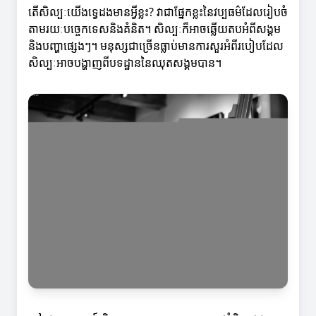
តើសិល្បៈយើងទ្វេដងមានអ្វីខ្លះ? វាជាផ្នែកខ្លះនៃវប្បធម៌ដែលរៀបចំ
តាមរយៈបច្ចេកទេសនិងគំនិត។ សិល្បៈក៏អាចឆ្លើយតបអំពីសង្គម
និងបញ្ហាផ្សេងៗ។ មនុស្សជាច្រើនធ្លាប់មានការសួរអំពីរបៀបដែល
សិល្បៈអាចបង្ហាញពីបទដ្ឋាននៃឈុតសង្គមបាន។