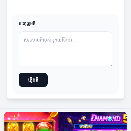
បញ្ចេញមតិ
ផ្ញើមតិ