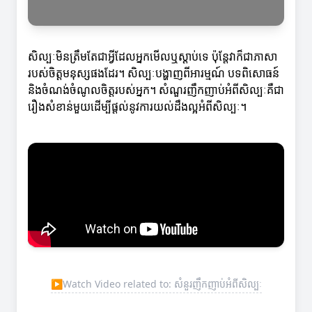
សិល្បៈមិនត្រឹមតែជាអ្វីដែលអ្នកមើលឬស្តាប់ទេ ប៉ុន្តែវាក៏ជាភាសា
របស់ចិត្តមនុស្សផងដែរ។ សិល្បៈបង្ហាញពីអារម្មណ៍ បទពិសោធន៍
និងចំណង់ចំណូលចិត្តរបស់អ្នក។ សំណួរញឹកញាប់អំពីសិល្បៈគឺជា
រឿងសំខាន់មួយដើម្បីផ្ដល់នូវការយល់ដឹងល្អអំពីសិល្បៈ។
▶
Watch Video related to: សំនួរញឹកញាប់អំពីសិល្បៈ