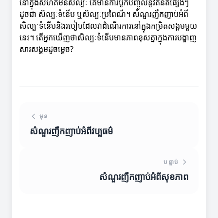
នៅក្នុងសហគមន៍សិល្បៈ គេមានការបូកបញ្ចូលនូវគំនិតផ្សេងៗ
ដូចជា សិល្បៈទំនើប ឬសិល្បៈប្រពៃណី។ សំណួរញឹកញាប់អំពី
សិល្បៈទំនើបនិងរបៀបដែលវាដំណើរការនៅក្នុងកម្រិតសង្គមមួយ
នេះ។ តើអ្នកឃើញថាសិល្បៈទំនើបមានភាពខុសគ្នាក្នុងការបង្ហាញ
សារសង្គមដូចម្តេច?
មុន
សំណួរញឹកញាប់អំពីវប្បធម៌
បន្ទាប់
សំណួរញឹកញាប់អំពីសុខភាព