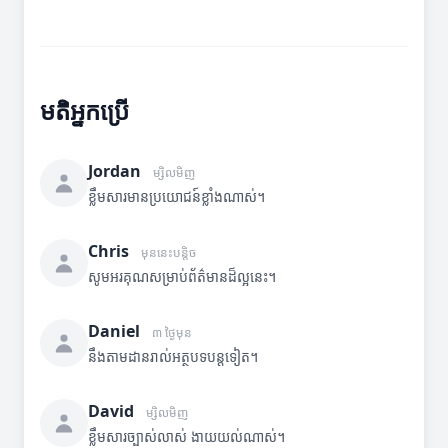
មតិអ្នកប្រើ
Jordan
ម្សិលមិញ
ខ្លឹមសារមានប្រយោជន៍ខ្លាំងណាស់។
Chris
មុននេះបន្តិច
សូមអរគុណសម្រាប់ព័ត៌មានដ៏ល្អនេះ។
Daniel
៣ ថ្ងៃមុន
នឹងតាមដានរាល់អត្ថបទបន្តទៀត។
David
ម្សិលមិញ
ខ្លឹមសារច្បាស់លាស់ ងាយយល់ណាស់។