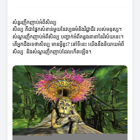
សំនួរញឹកញាប់អំពីសិល្បៈ
សិល្បៈគឺជាផ្នែកសំខាន់មួយនៃវប្បធម៌និងវិជ្ជាជីវៈរបស់មនុស្ស។
សំណួរញឹកញាប់អំពីសិល្បៈបញ្ជាក់អំពីគន្លងនានានៃវិស័យនេះ។
តើអ្នកដឹងទេថាសិល្បៈមានអ្វីខ្លះ? នៅទីនេះ យើងនឹងនិយាយអំពី
សិល្បៈ និងសំណួរញឹកញាប់ដែលកើតឡើង។