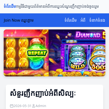
ទំព័រដើម
កម្មវិធីជាមួយ
ព័ត៌មានអំពីការឈ្នះ
សំណួរញឹកញាប់
ចង់ចូលរួម
Join Now ឈ្នះភ្លាម
ទំព័រដើម
អំពី
ទំនាក់ទំនង
សំនួរញឹកញាប់អំពីសិល្បៈ
2026-05-31
Admin